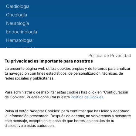
Cardiología
Oncología
Neurología
Endocrinología
Hematología
Neuropediatría
Política de Privacidad
Dismorfología
Tu privacidad es importante para nosotros
Metabolopatías
La presente página web utiliza cookies propias y de terceros para analizar
tu navegación con fines estadísticos, de personalización, técnicas, de
Otorrinolaringología
redes sociales y publicitarias.
Oftalmología
Para administrar o deshabilitar estas cookies haz click en "Configuración
de Cookies". Puedes consultar nuestra
Política de Cookies
.
CONÓCENOS
Sobre nosotros
Pulsa el botón "Aceptar Cookies" para confirmar que has leído y aceptado
la información presentada. Después de aceptar, no volveremos a mostrarte
Calidad
este mensaje, excepto en el caso de que borres las cookies de tu
dispositivo o éstas caduquen.
Contacto