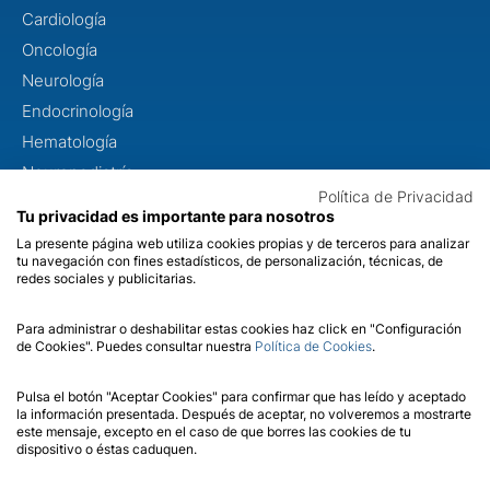
Cardiología
Oncología
Neurología
Endocrinología
Hematología
Neuropediatría
Política de Privacidad
Dismorfología
Tu privacidad es importante para nosotros
Metabolopatías
La presente página web utiliza cookies propias y de terceros para analizar
tu navegación con fines estadísticos, de personalización, técnicas, de
Otorrinolaringología
redes sociales y publicitarias.
Oftalmología
Para administrar o deshabilitar estas cookies haz click en "Configuración
de Cookies". Puedes consultar nuestra
Política de Cookies
.
CONÓCENOS
Sobre nosotros
Pulsa el botón "Aceptar Cookies" para confirmar que has leído y aceptado
la información presentada. Después de aceptar, no volveremos a mostrarte
Calidad
este mensaje, excepto en el caso de que borres las cookies de tu
dispositivo o éstas caduquen.
Contacto