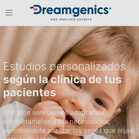
Menú conmutador hamburguesa
Estudios personalizados
según la clínica de tus
pacientes
Con este servicio nos adaptamos
completamente a tus necesidades,
permitiéndote analizar los genes que elijas