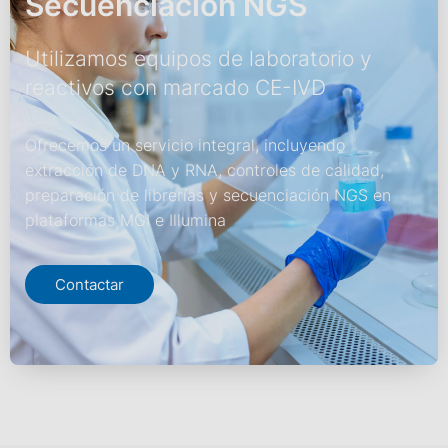
Secuenciación NGS
Utilizamos equipos de laboratorio y
reactivos con marcado CE-IVD
Ofrecemos un servicio integral, incluyendo
extracción de DNA y RNA, controles de calidad,
preparación de librerías y secuenciación NGS en
plataformas MGI e Illumina
Contactar