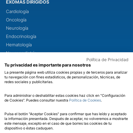
EXOMAS DIRIGIDOS
Cardiología
Oncología
Neurología
Endocrinología
Hematología
Neuropediatría
Política de Privacidad
Dismorfología
Tu privacidad es importante para nosotros
Metabolopatías
La presente página web utiliza cookies propias y de terceros para analizar
tu navegación con fines estadísticos, de personalización, técnicas, de
Otorrinolaringología
redes sociales y publicitarias.
Oftalmología
Para administrar o deshabilitar estas cookies haz click en "Configuración
de Cookies". Puedes consultar nuestra
Política de Cookies
.
CONÓCENOS
Sobre nosotros
Pulsa el botón "Aceptar Cookies" para confirmar que has leído y aceptado
la información presentada. Después de aceptar, no volveremos a mostrarte
Calidad
este mensaje, excepto en el caso de que borres las cookies de tu
dispositivo o éstas caduquen.
Contacto